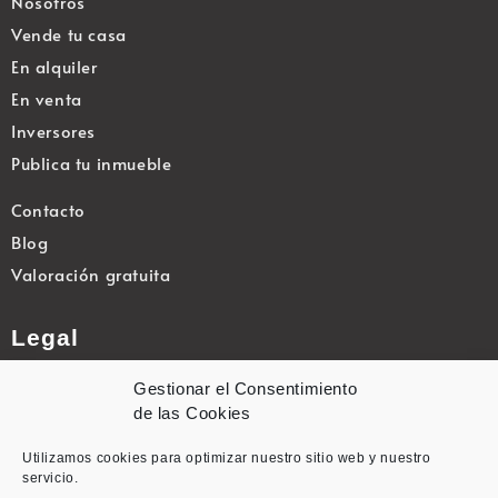
Nosotros
Vende tu casa
En alquiler
En venta
Inversores
Publica tu inmueble
Contacto
Blog
Valoración gratuita
Legal
Política de privacidad
Gestionar el Consentimiento
Política de cookies
de las Cookies
Aviso legal
Utilizamos cookies para optimizar nuestro sitio web y nuestro
Canal de Denuncias
servicio.